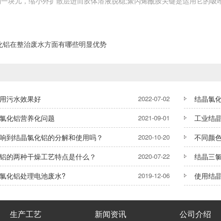
到一块儿，缩小外扩散层进而胶体溶液脱稳;聚丙烯酰胺关键是运用它的吸
化铝在整治废水方面有哪些明显优势
用污水效果好
2022-07-02
结晶氯
氯化铝营养化问题
2021-09-01
工业结
响到结晶氯化铝的分解和使用吗？
2020-10-20
​不同颜
铝的两种干燥工艺特点是什么？
2020-07-22
结晶三
氯化铝处理电池废水?
2019-12-06
使用结
生产工艺
新闻资讯
公司介绍