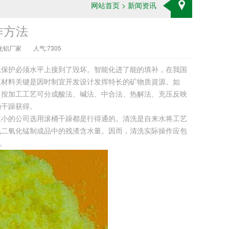
网站首页
>
新闻资讯
作方法
化铝厂家
人气:7305
境保护必须水平上接到了毁坏。智能化进了能的填补，在我国
原材料关键是因时制宜开发设计发挥特长的矿物质資源。如
，按加工工艺可分成酸法、碱法、中合法、热解法、充压反映
桶干躁获得。
模小的公司选用滚桶干躁都是行得通的。清洗是自来水将工艺
低二氧化锰制成品中的残渣含水量。因而，清洗实际操作应包
。