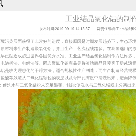
讯
工业结晶氯化铝的制
发布时间:2019-09-19 14:13:37
网责任编辑:工业结晶氯
环境污染层面获得了非常好的进度，直接原因是时期发展趋势下，生态环
的原材料来生产制造聚氯化铝，并且生产工艺流程线路多。在我国选用的
性早已贴近或超过世界各国优秀水准。工业生产结晶氯化铝制作方法许多
、电渗析法、电解法等。固态聚氯化铝商品是将液體商品经喷雾干燥或滚
化铝是较为理想化的干躁方法，适合规模性生产制造，而生产制造经营规
、盐酸等残渣从二氧化锰颗粒物表层以及骨部孔隙度中清洗出来，进而降
：使洗水与二氧化锰粉末充足混和、触碰;使洗水与二氧化锰粉末分离出来