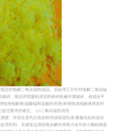
户规定的电解二氧化锰制成品。后处理工艺针对电解二氧化锰
碎机粗碎，随后用雷蒙机或别的粉碎机械开展破碎，做成合乎
锂电池电解液(硫酸锰和盐酸的溶液)和锂电池电解液挥发抑
之超过要求的规定。 (1)二氧化锰的清洗
液體，外型全是乳白色的粉剂或保湿乳液;聚氯化铝依据含
水处理药剂，关键是运用的电水解作用将污水中的小颗粒物悬