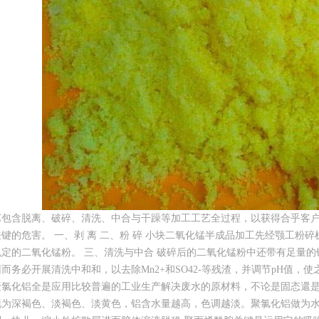
艺包含脱离、破碎、清洗、中合与干躁等加工工艺全过程，以获得合乎客
键的危害。 一、剥 离 二、粉 碎 小块二氧化锰半成品加工先经颚工粉
定的二氧化锰粉。 三、清洗与中合 破碎后的二氧化锰粉中还带有足量的
而务必开展清洗中和和，以去除Mn2+和SO42-等残渣，并调节pH值，使
聚氯化铝全是应用比较普遍的工业生产解决废水的原材料，不论是固态還是
现为深褐色、淡褐色、淡黄色，铝含水量越高，色调越淡。聚氯化铝做为